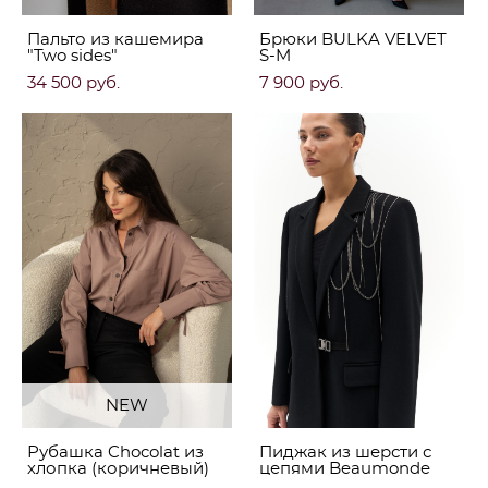
Пальто из кашемира
Брюки BULKA VELVET
"Two sides"
S-M
34 500 pуб.
7 900 pуб.
NEW
Рубашка Chocolat из
Пиджак из шерсти с
хлопка (коричневый)
цепями Beaumonde