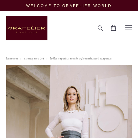
WELCOME TO GRAFELIER WORLD
каталог
>
смотреть всё
>
юбка серый меланж из костюмной шерсти