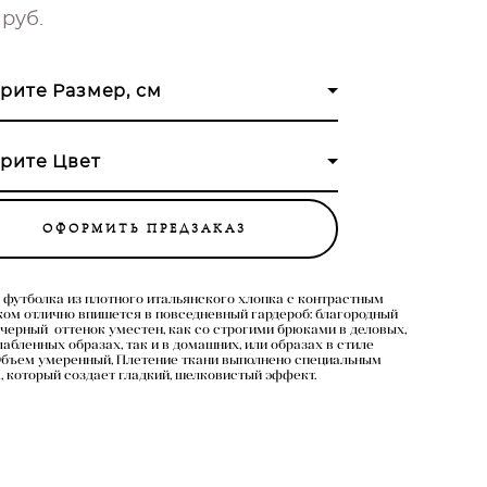
 pуб.
рите Размер, см
рите Цвет
ОФОРМИТЬ ПРЕДЗАКАЗ
 футболка из плотного итальянского хлопка с контрастным
ом отлично впишется в повседневный гардероб: благородный
 черный оттенок уместен, как со строгими брюками в деловых,
лабленных образах, так и в домашних, или образах в стиле
 Объем умеренный, Плетение ткани выполнено специальным
, который создает гладкий, шелковистый эффект.