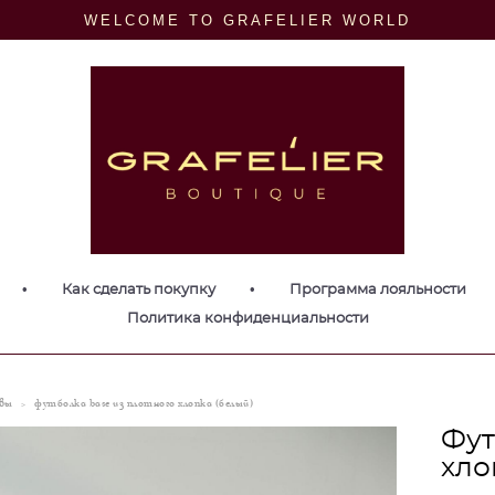
WELCOME TO GRAFELIER WORLD
•
Как сделать покупку
•
Программа лояльности
Политика конфиденциальности
ивы
>
футболка base из плотного хлопка (белый)
Фут
хло