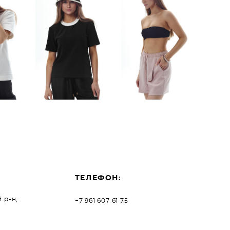
Футболка GR
 GR
Classic |
|
Классика
Шорты Rosie
ка
чёрная с
| Роузи
белым
горлышком
6 300 pуб.
4 200 pуб.
ТЕЛЕФОН
:
 р-н,
+7 961 607 61 75