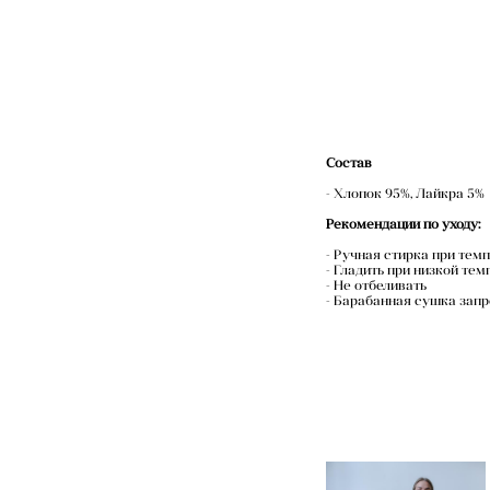
Состав
- Хлопок 95%, Лайкра 5%
Рекомендации по уходу:
- Ручная стирка при тем
- Гладить при низкой тем
- Не отбеливать
- Барабанная сушка зап