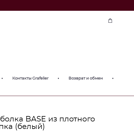
•
Контакты Grafelier
•
Возврат и обмен
•
болка BASE из плотного
пка (белый)