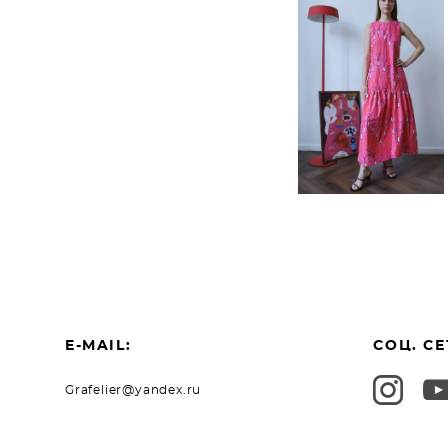
Платье ярко-
розовое
Lipsticks из
хлопка
Valentino
14 900 pуб.
E-MAIL:
СОЦ. СЕ
Grafelier@yandex.ru