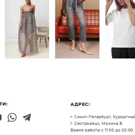
Платье из
Джинсы
Футболка
шелковой
Straight Slim
Classic 
органзы с
493
Класси
вышивкой
белая
BULKA Light
7 900 pуб.
0 pуб.
15 900 pуб.
3 950 pуб.
ТИ:
АДРЕС:
г. Санкт-Петербург, Курортный
г. Сестрорецк, Мосина 8
Время работы с 11:00 до 20:00.