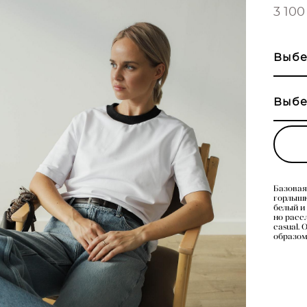
3 100
Выбе
Выбе
Базовая
горлышк
белый и
но расс
casual.
образом